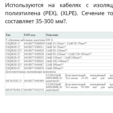
Используются на кабелях с изоля
полиэтилена (PEX), (XLPE). Сечение 
составляет 35-300 мм?.
Тип
EAN код
Описание
Т-образные кабельные адаптеры 630 А
USQJ630.1?
6418677438004?
24кВ 25-35мм? / 12кВ 50-70мм??
USQJ630.2?
6418677438011
24кВ 50-70мм??
USQJ630.25?
6418677444050
12кВ 95-120мм??
USQJ630.3?
6418677438028
24кВ 95-120мм? / 12кВ 150-185мм??
USQJ630.4?
6418677438035
24кВ 150мм? / 12кВ 240мм??
USQJ630.5?
6418677438042
24кВ 185-240мм??
USQJ630.55?
6418677444067
12кВ 300мм??
USQJ630.6?
6418677438059
24кВ 300мм??
Дополнительные заземляющие комплекты
12/20(24)кВ Дополнительный заземляющий ком
AHXAMK-W 3x1-жилы 25-95 мм? для кабе
SJCW2595.2?
6418677449369
адаптеров?
12/20(24)кВ Дополнительный заземляющий ком
AHXAMK-W 3x1-жилы 70-300 мм? для кабе
SJCW70240.2?
6418677433276
адаптеров?